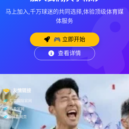
马上加入,千万球迷的共同选择,体验顶级体育媒
体服务
🎮 立即开始
查看详情
友情链接
汇赢国际官网
百盈官网
b体育网页