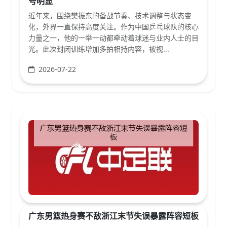
号明显
近年来，围绕樊振东的备战节奏、技术调整与状态变
化，外界一直保持高度关注。作为中国乒乓球队的核心
力量之一，他的一举一动都牵动着球迷与业内人士的目
光。此次封闭训练增加多拍相持内容，被视...
2026-07-22
广东男篮热身赛不敌浙江末节失误暴露阵容短板