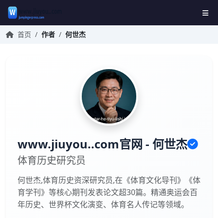
首页
/
作者
/
何世杰
www.jiuyou..com官网 - 何世杰
体育历史研究员
何世杰,体育历史资深研究员,在《体育文化导刊》《体
育学刊》等核心期刊发表论文超30篇。精通奥运会百
年历史、世界杯文化演变、体育名人传记等领域。