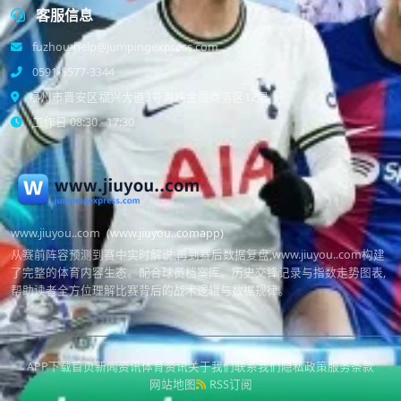
客服信息
fuzhou-help@jumpingexpress.com
0591-8577-3344
福州市晋安区福兴大道3号海峡金融商务区12层
工作日 08:30 - 17:30
www.jiuyou..com
(www.jiuyou..comapp)
从赛前阵容预测到赛中实时解说,再到赛后数据复盘,www.jiuyou..com构建
了完整的体育内容生态。配合球员档案库、历史交锋记录与指数走势图表,
帮助读者全方位理解比赛背后的战术逻辑与数据规律。
APP下载
首页
新闻资讯
体育资讯
关于我们
联系我们
隐私政策
服务条款
网站地图
RSS订阅