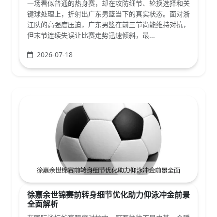
一场看似普通的热身赛，却在攻防细节、轮换选择和关
键球处理上，折射出广东男篮当下的真实状态。面对浙
江队的高强度压迫，广东男篮在前三节尚能维持对抗，
但末节连续失误让比赛走势迅速倾斜，最...
2026-07-18
徐嘉余世锦赛前转身细节优化助力仰泳冲金前景
全面解析