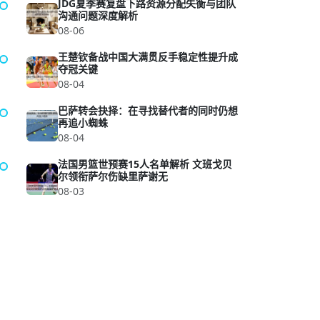
JDG夏季赛复盘下路资源分配失衡与团队
沟通问题深度解析
08-06
王楚钦备战中国大满贯反手稳定性提升成
夺冠关键
08-04
巴萨转会抉择：在寻找替代者的同时仍想
再追小蜘蛛
08-04
法国男篮世预赛15人名单解析 文班戈贝
尔领衔萨尔伤缺里萨谢无
08-03