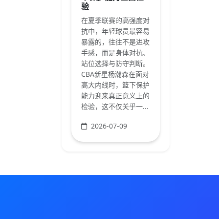
验
在夏季联赛的高强度对
抗中，年轻球员最容易
暴露的，往往不是进攻
手感，而是身体对抗、
站位选择与防守判断。
CBA新星杨瀚森在面对
高大内线时，篮下保护
能力迎来真正意义上的
检验，这不仅关乎一...
2026-07-09