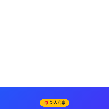
🎁 新人专享