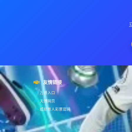
友情链接
万搏入口
天博网页
威尼斯人彩票官网