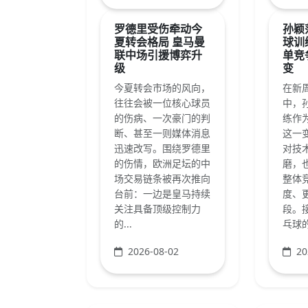
罗德里受伤牵动今
孙颖
夏转会格局 皇马曼
球训
联中场引援博弈升
单竞
级
变
今夏转会市场的风向，
在新
往往会被一位核心球员
中，
的伤病、一次豪门的判
练作
断、甚至一则媒体消息
这一
迅速改写。围绕罗德里
对技
的伤情，欧洲足坛的中
磨，
场交易链条被再次推向
整体
台前：一边是皇马持续
度、
关注具备顶级控制力
段。
的...
乓球的
2026-08-02
20