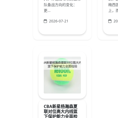
队备战方向的变化：
梅西
更...
上，而.
2026-07-21
20
CBA新星杨瀚森夏
联对位高大内线篮
下保护能力全面检