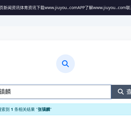
页
新闻资讯
体育资讯
下载www.jiuyou..comAPP
了解www.jiuyou..com
联
搜索到
1
条相关结果 "
张镇麟
"