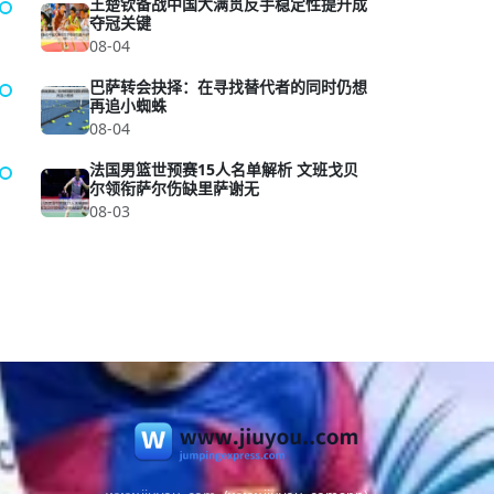
王楚钦备战中国大满贯反手稳定性提升成
夺冠关键
08-04
巴萨转会抉择：在寻找替代者的同时仍想
再追小蜘蛛
08-04
法国男篮世预赛15人名单解析 文班戈贝
尔领衔萨尔伤缺里萨谢无
08-03