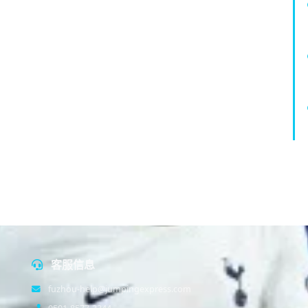
客服信息
fuzhou-help@jumpingexpress.com