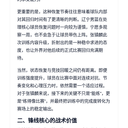
更重要的是，这种恢复节奏往往意味着球队内部
对其回归时间有了更清晰的判断。辽宁男篮在处
理核心球员恢复问题时一向较为谨慎，宁愿多观
察一周，也不会急于让球员带伤上阵。张镇麟此
次训练内容升级，折射出的是一种稳中求进的态
度，也让外界对他后续的正式比赛回归充满期
待。
当然，状态恢复与竞技回暖之间仍有距离。即便
训练强度提升，球员在比赛中面对连续对抗、节
奏变化和心理压力时，依然需要一个适应过程。
对于张镇麟来说，接下来的关键不只是“能练”，更
是“练得像比赛”，并最终把训练中的完成度转化为
赛场上的稳定输出。
二、锋线核心的战术价值