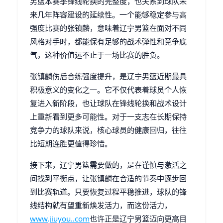
男篮本赛季锋线轮换的完整度，也关系到球队未
来几年阵容建设的延续性。一个能够稳定参与高
强度比赛的张镇麟，意味着辽宁男篮在面对不同
风格对手时，都能保有足够的战术弹性和竞争底
气，这种价值远不止于一场比赛的胜负。
张镇麟伤后合练强度提升，是辽宁男篮近期最具
积极意义的变化之一。它不仅代表着球员个人恢
复进入新阶段，也让球队在锋线轮换和战术设计
上重新看到更多可能性。对于一支志在长期保持
竞争力的球队来说，核心球员的健康回归，往往
比短期连胜更值得珍惜。
接下来，辽宁男篮需要做的，是在谨慎与激活之
间找到平衡点，让张镇麟在合适的节奏中逐步回
到比赛轨道。只要恢复过程平稳推进，球队的锋
线结构就有望重新焕发活力，而这份活力，
www.jiuyou..com
也许正是辽宁男篮迈向更高目