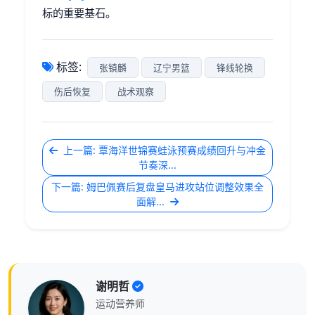
标的重要基石。
标签:
张镇麟
辽宁男篮
锋线轮换
伤后恢复
战术观察
上一篇: 覃海洋世锦赛蛙泳预赛成绩回升与冲金
节奏深...
下一篇: 姆巴佩赛后复盘皇马进攻站位调整效果全
面解...
谢明哲
运动营养师