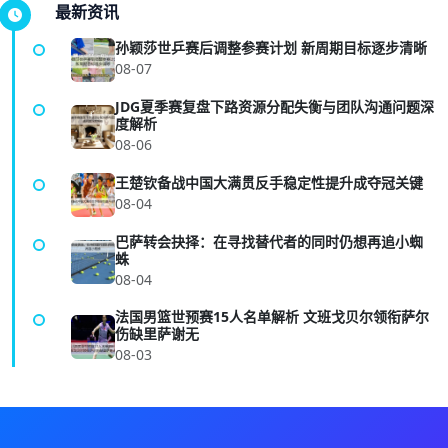
最新资讯
孙颖莎世乒赛后调整参赛计划 新周期目标逐步清晰
08-07
JDG夏季赛复盘下路资源分配失衡与团队沟通问题深
度解析
08-06
王楚钦备战中国大满贯反手稳定性提升成夺冠关键
08-04
巴萨转会抉择：在寻找替代者的同时仍想再追小蜘
蛛
08-04
法国男篮世预赛15人名单解析 文班戈贝尔领衔萨尔
伤缺里萨谢无
08-03