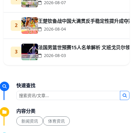
2026-08-07
王楚钦备战中国大满贯反手稳定性提升成夺冠
2
2026-08-04
法国男篮世预赛15人名单解析 文班戈贝尔领
3
2026-08-03
快速查找
内容分类
新闻资讯
体育资讯