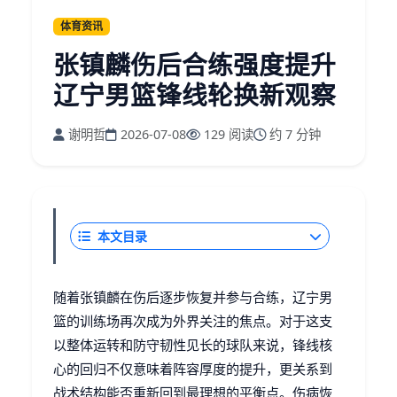
体育资讯
张镇麟伤后合练强度提升
辽宁男篮锋线轮换新观察
谢明哲
2026-07-08
129 阅读
约 7 分钟
本文目录
随着张镇麟在伤后逐步恢复并参与合练，辽宁男
篮的训练场再次成为外界关注的焦点。对于这支
以整体运转和防守韧性见长的球队来说，锋线核
心的回归不仅意味着阵容厚度的提升，更关系到
战术结构能否重新回到最理想的平衡点。伤病恢