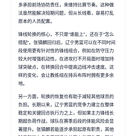
多承担前场协防责任，来维持比赛节奏。这种做
法虽然能解决短期问题，但从长线看，容易打乱
原本的人员配置。
锋线轮换的核心，不只是“谁能上”，还在于“怎么
搭配”。张镇麟回归后，辽宁男篮可以在不同时间
段使用更有针对性的锋线组合，例如在防守压力
较大时增强机动性，在进攻打不开局面时增加持
球突破点，在转换回合中提高边线冲击速度。这
样的变化，会让教练组在排兵布阵时拥有更多余
地。
另一方面，轮换的恢复也有助于减轻其他球员的
负担。长期以来，辽宁男篮的竞争力建立在整体
稳定和关键回合执行力之上，但如果主力锋线长
期超负荷作战，球队在赛季后段的体能风险会显
著提升。张镇麟若能逐步承担起原有职责，其他