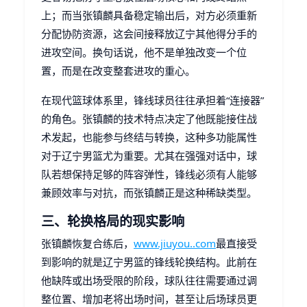
上；而当张镇麟具备稳定输出后，对方必须重新
分配协防资源，这会间接释放辽宁其他得分手的
进攻空间。换句话说，他不是单独改变一个位
置，而是在改变整套进攻的重心。
在现代篮球体系里，锋线球员往往承担着“连接器”
的角色。张镇麟的技术特点决定了他既能接住战
术发起，也能参与终结与转换，这种多功能属性
对于辽宁男篮尤为重要。尤其在强强对话中，球
队若想保持足够的阵容弹性，锋线必须有人能够
兼顾效率与对抗，而张镇麟正是这种稀缺类型。
三、轮换格局的现实影响
张镇麟恢复合练后，
www.jiuyou..com
最直接受
到影响的就是辽宁男篮的锋线轮换结构。此前在
他缺阵或出场受限的阶段，球队往往需要通过调
整位置、增加老将出场时间，甚至让后场球员更