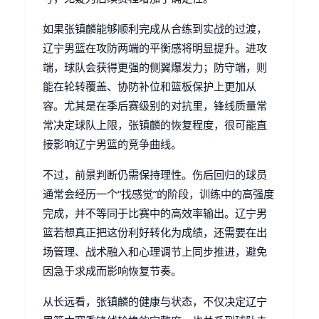
如果张镇麟能够顺利完成从合练到实战的过渡，
辽宁男篮在攻防两端的平衡感将明显提升。进攻
端，球队会获得更强的侧翼爆发力；防守端，则
能在轮转覆盖、协防补位和篮板保护上更加从
容。尤其是在季后赛级别的对抗里，锋线质量常
常决定球队上限，张镇麟的恢复程度，很可能直
接影响辽宁男篮的竞争曲线。
不过，前景判断仍需保持理性。伤后回归的球员
通常会经历一个“找感觉”的阶段，训练中的高强度
完成，并不等同于比赛中的高效率输出。辽宁男
篮若想真正把这份利好转化为成绩，还需要在出
场管理、战术融入和心理调节上同步推进，避免
因急于求成而影响恢复节奏。
从长远看，张镇麟的健康与状态，不仅决定辽宁