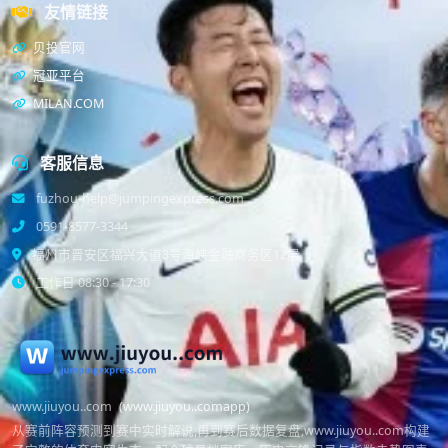
友情链接
贝投官网
冠亚平台
MILAN.COM
客服信息
fuzhou-help@jumpingexpress.com
0591-8577-3344
福州市晋安区福兴大道3号海峡金融商务区12层
工作日 08:30 - 17:30
www.jiuyou..com
(www.jiuyou..comapp)
从赛前阵容预测到赛中实时解说,再到赛后数据复盘,www.jiuyou..com构建