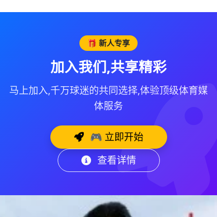
🎁 新人专享
加入我们,共享精彩
马上加入,千万球迷的共同选择,体验顶级体育媒
体服务
🎮 立即开始
查看详情