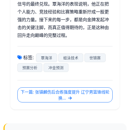
信号的最终兑现。覃海洋的表现说明，他正在把
个人能力、竞技经验和比赛策略重新拧成一股更
强的力量。接下来的每一步，都是向金牌发起冲
击的关键注脚，而真正值得期待的，正是这种由
回升走向巅峰的完整过程。
标签:
覃海洋
蛙泳技术
世锦赛
预赛分析
冲金预测
下一篇: 张镇麟伤后合练强度提升 辽宁男篮锋线轮
换...