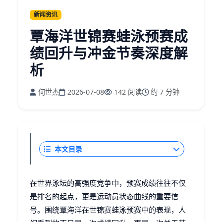
新闻资讯
覃海洋世锦赛蛙泳预赛成
绩回升与冲金节奏深度解
析
何世杰
2026-07-08
142 阅读
约 7 分钟
本文目录
在世界泳坛的高强度竞争中，预赛成绩往往不仅
是排名的起点，更是运动员状态曲线的重要信
号。围绕覃海洋在世锦赛蛙泳预赛中的表现，人