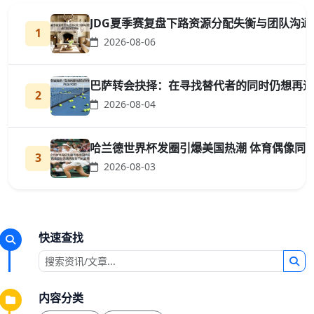
JDG夏季赛复盘下路资源分配失衡与团队沟
1
2026-08-06
巴萨转会抉择：在寻找替代者的同时仍想再追
2
2026-08-04
哈兰德世界杯发圈引爆美国热潮 体育偶像同
3
2026-08-03
快速查找
内容分类